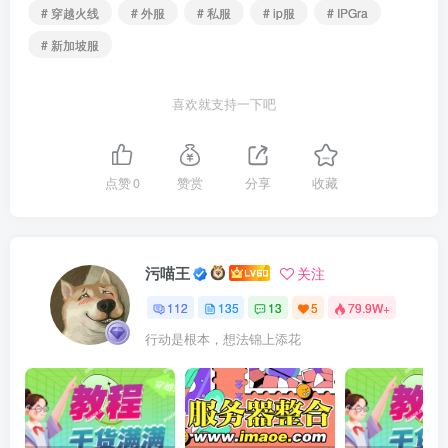
# 穿越火线
# 外服
# 私服
# ip服
# IPGra
# 新加坡服
喜欢就支持一下吧
点赞
0
赞赏
分享
收藏
污喵王
关注
112
135
13
5
79.9W+
行动是根本，想法锦上添花