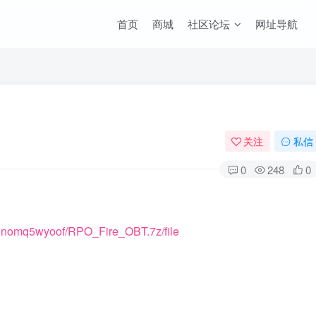
首页
商城
社区论坛
网址导航
关注
私信
0
248
0
kl1nomq5wyoof/RPO_Fire_OBT.7z/file