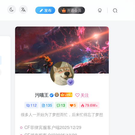
发布
开通会员
污喵王
关注
112
135
13
5
79.6W+
很多人一开始为了梦想而忙，后来忙得忘了梦想
CF菲律宾服客户端2025/12/29