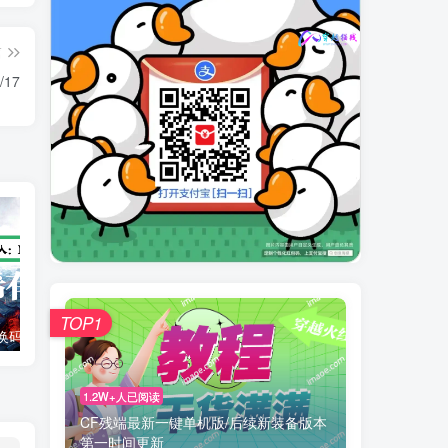
篇
/17
TOP1
码：MIAO5
CF2.0如何从其他客户端转移武器、角色、喷漆等
Rage3.0服客
1.2W+人已阅读
CF残端最新一键单机版/后续新装备版本
第一时间更新