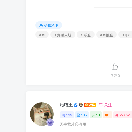
穿越私服
# cf
# 穿越火线
# 私服
# cf俄服
# rpo
点赞
0
污喵王
关注
112
135
13
5
79.6W+
天生我才必有用