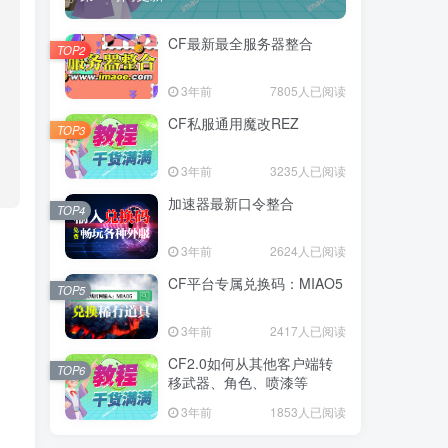
CF最新最全服务器整合
TOP2
3年前
7805人已阅读
CF私服通用魔改REZ
TOP3
3年前
3235人已阅读
加速器最新口令整合
TOP4
3年前
2624人已阅读
CF平台专属兑换码：MIAO5
TOP5
3年前
2417人已阅读
CF2.0如何从其他客户端转
TOP6
移武器、角色、喷漆等
3年前
1853人已阅读