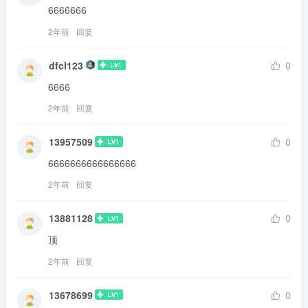
6666666
2年前
回复
dfcl123
0
6666
2年前
回复
13957509
0
6666666666666666
2年前
回复
13881128
0
顶
2年前
回复
13678699
0