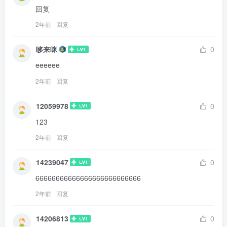
回复
2年前
回复
哆来咪
0
eeeeee
2年前
回复
12059978
0
123
2年前
回复
14239047
0
66666666666666666666666666
2年前
回复
14206813
0