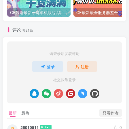
CF残端最新一键单机版/后续新装备版本第一时间更新
CF最新最全服务器整合
评论
共21条
请登录后发表评论
登录
注册
社交账号登录
只看作者
最新
最热
26010511
0