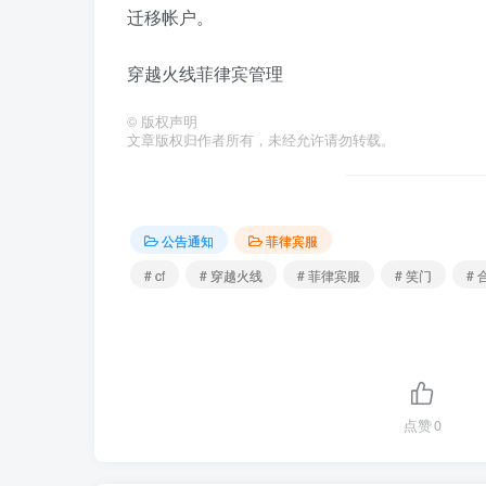
迁移帐户。
穿越火线菲律宾管理
©
版权声明
文章版权归作者所有，未经允许请勿转载。
公告通知
菲律宾服
# cf
# 穿越火线
# 菲律宾服
# 笑门
# 
点赞
0