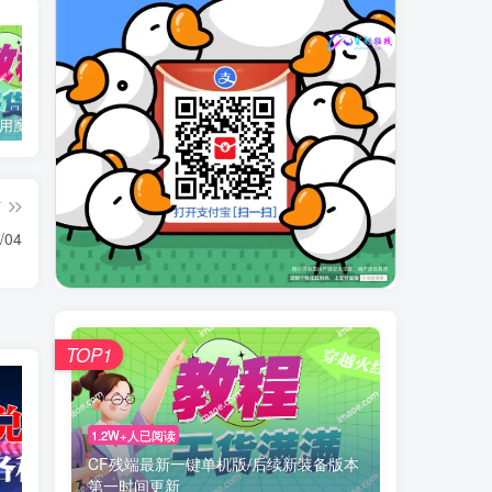
用魔改REZ
加速器最新口令整合
CF平台专属兑换码：MIAO5
篇
/04
TOP1
1.2W+人已阅读
CF残端最新一键单机版/后续新装备版本
第一时间更新