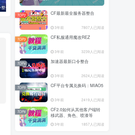
令整合
CF平台专属兑换码：MIAO5
Rage3.0服客
CF最新最全服务器整合
TOP2
3年前
7807人已阅读
CF私服通用魔改REZ
TOP3
3年前
3239人已阅读
加速器最新口令整合
TOP4
3年前
2624人已阅读
CF平台专属兑换码：MIAO5
TOP5
3年前
2419人已阅读
CF2.0如何从其他客户端转
TOP6
移武器、角色、喷漆等
3年前
1857人已阅读