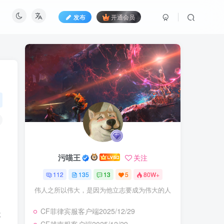
发布
开通会员
污喵王
关注
112
135
13
5
80W+
伟人之所以伟大，是因为他立志要成为伟大的人
CF菲律宾服客户端2025/12/29
要