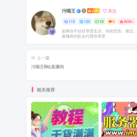
污喵王
关注
112
135
13
5
80W+
如果你不好好享受生活，你的悲伤、难过
羞愧和内疚会代替你享受
上一篇
污喵王B站直播间
相关推荐