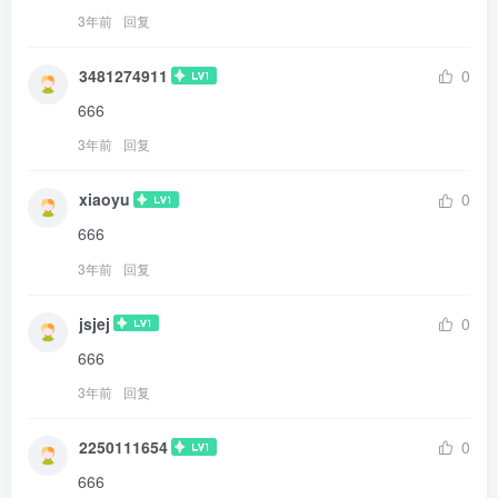
3年前
回复
3481274911
0
666
3年前
回复
xiaoyu
0
666
3年前
回复
jsjej
0
666
3年前
回复
2250111654
0
666