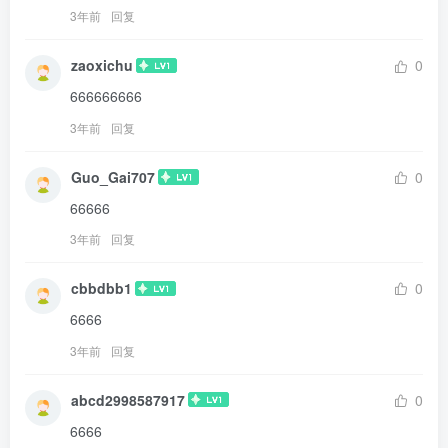
3年前
回复
zaoxichu
0
666666666
3年前
回复
Guo_Gai707
0
66666
3年前
回复
cbbdbb1
0
6666
3年前
回复
abcd2998587917
0
6666