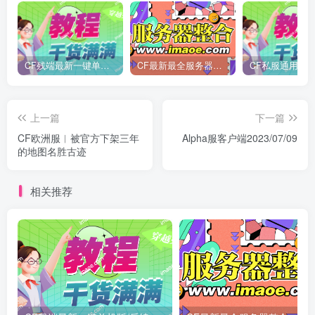
CF残端最新一键单机版/后续新装备版本第一时间更新
CF最新最全服务器整合
CF私服通用魔改
上一篇
下一篇
CF欧洲服︱被官方下架三年
Alpha服客户端2023/07/09
的地图名胜古迹
相关推荐