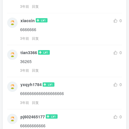
3年前
回复
xiaoxin
0
6666666
3年前
回复
tian3366
0
36265
3年前
回复
yxqyh1784
0
6666666666666666666
3年前
回复
pj602465177
0
66666666666