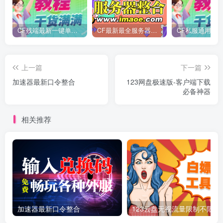
CF残端最新一键单机版/后续新装备版本第一时间更新
CF最新最全服务器整合
CF私服通用魔改
上一篇
下一篇
加速器最新口令整合
123网盘极速版-客户端下载
必备神器
相关推荐
加速器最新口令整合
123云盘无