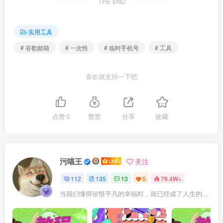
THE END
实用工具
# 谷歌邮箱
# 一次性
# 临时手机号
# 工具
喜欢就支持一下吧
点赞
0
赞赏
分享
收藏
污喵王
关注
112
135
13
5
79.4W+
当我们懂得珍惜平凡的幸福时，就已经成了人生的赢家