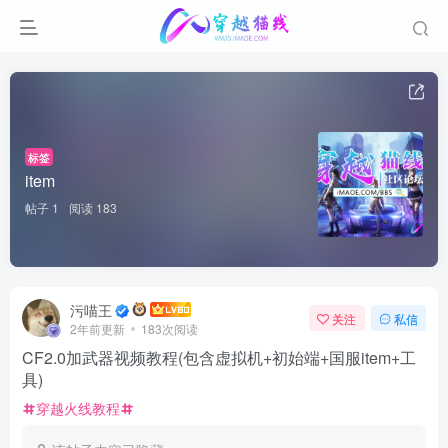
标签
item
帖子 1
阅读 183
污喵王
关注
私信
2年前更新
183次阅读
CF2.0加武器视频教程(包含虚拟机+初始端+国服item+工
具)
穿越火线教程