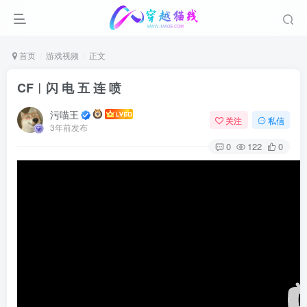
首页
游戏视频
正文
CF︱闪 电 五 连 喷
污喵王
关注
私信
3年前发布
0
122
0