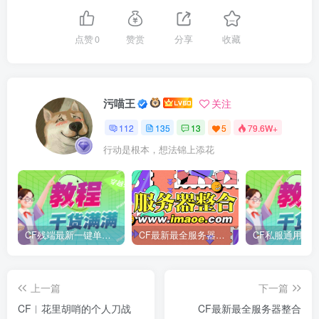
点赞
0
赞赏
分享
收藏
污喵王
关注
112
135
13
5
79.6W+
行动是根本，想法锦上添花
CF残端最新一键单机版/后续新装备版本第一时间更新
CF最新最全服务器整合
CF私服通用魔改
上一篇
下一篇
CF︱花里胡哨的个人刀战
CF最新最全服务器整合