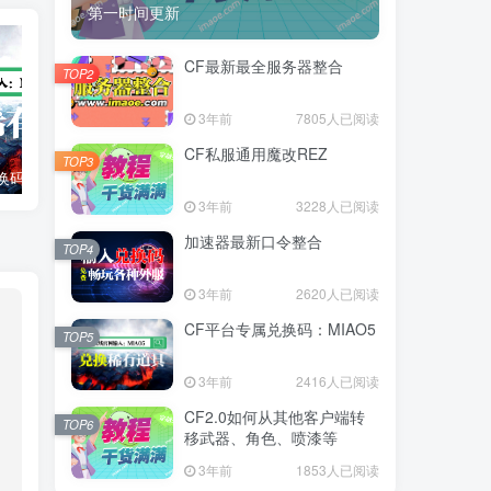
第一时间更新
CF最新最全服务器整合
TOP2
3年前
7805人已阅读
CF私服通用魔改REZ
TOP3
码：MIAO5
Rage3.0服客户端2024/09/27
3年前
3228人已阅读
加速器最新口令整合
TOP4
3年前
2620人已阅读
CF平台专属兑换码：MIAO5
TOP5
3年前
2416人已阅读
CF2.0如何从其他客户端转
TOP6
移武器、角色、喷漆等
3年前
1853人已阅读