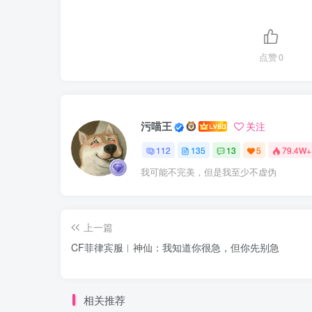
点赞
0
污喵王
关注
112
135
13
5
79.4W+
我可能不完美，但是我至少不虚伪
上一篇
CF菲律宾服︱神仙：我知道你很急，但你先别急
相关推荐