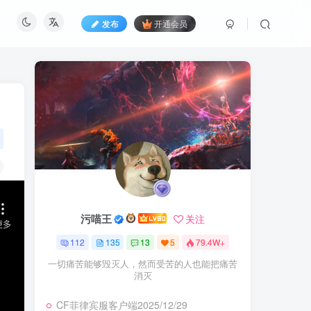
发布
开通会员
污喵王
关注
112
135
13
5
79.4W+
一切痛苦能够毁灭人，然而受苦的人也能把痛苦
消灭
CF菲律宾服客户端2025/12/29