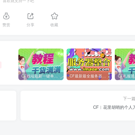
喜欢就支持一下吧
赞赏
分享
收藏
CF残端最新一键单机版/后续新装备版本第一时间更新
CF最新最全服务器整合
CF私服通
下一
CF︱花里胡哨的个人