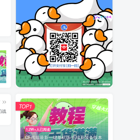
用魔改REZ
加速器最新口令整合
CF平台专属兑换码：MIAO5
篇
TOP1
刀战
1.2W+人已阅读
CF残端最新一键单机版/后续新装备版本