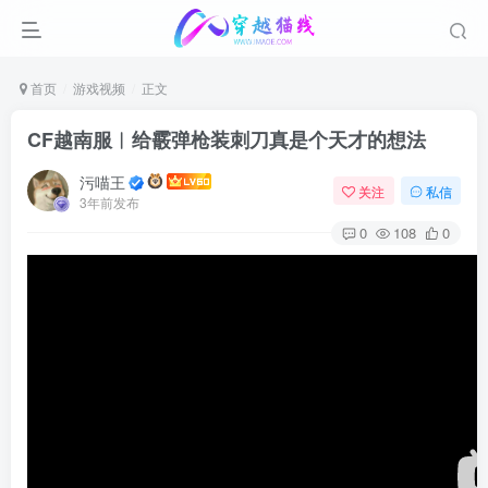
首页
游戏视频
正文
CF越南服︱给霰弹枪装刺刀真是个天才的想法
污喵王
关注
私信
3年前发布
0
108
0