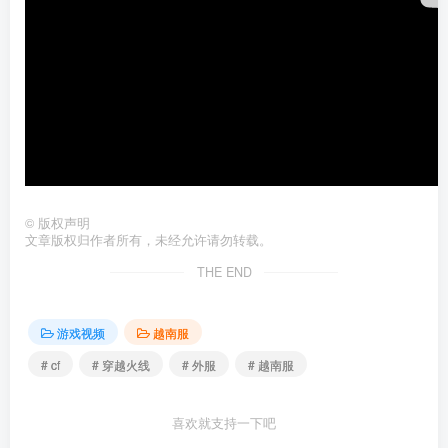
©
版权声明
文章版权归作者所有，未经允许请勿转载。
THE END
游戏视频
越南服
# cf
# 穿越火线
# 外服
# 越南服
喜欢就支持一下吧