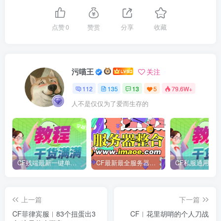
点赞
0
赞赏
分享
收藏
污喵王
关注
112
135
13
5
79.6W+
人不是仅仅为了爱而生存的
CF残端最新一键单机版/后续新装备版本第一时间更新
CF最新最全服务器整合
CF私服通用魔改
上一篇
下一篇
CF菲律宾服︱83个扭蛋出3
CF︱花里胡哨的个人刀战