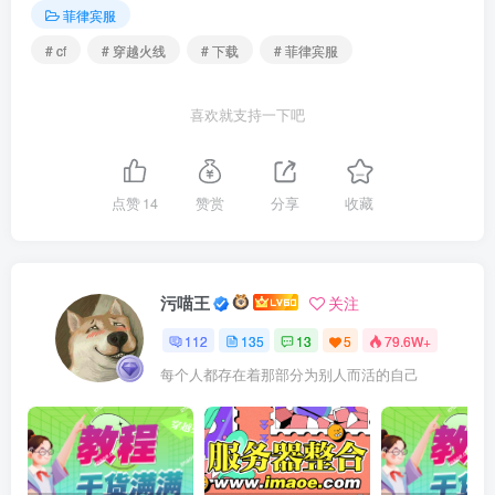
菲律宾服
# cf
# 穿越火线
# 下载
# 菲律宾服
喜欢就支持一下吧
点赞
14
赞赏
分享
收藏
污喵王
关注
112
135
13
5
79.6W+
每个人都存在着那部分为别人而活的自己