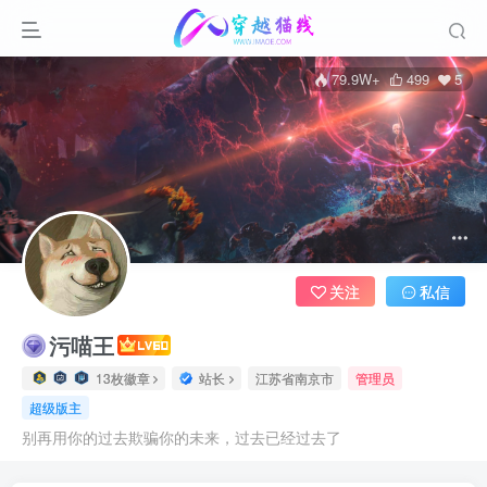
79.9W+
499
5
关注
私信
污喵王
13枚徽章
站长
江苏省南京市
管理员
超级版主
别再用你的过去欺骗你的未来，过去已经过去了