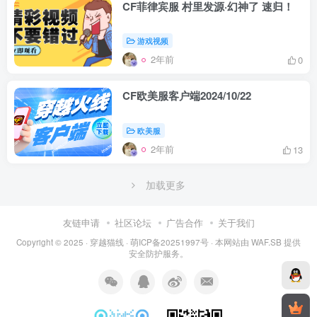
CF菲律宾服 村里发源·幻神了 速归！
游戏视频
2年前
0
CF欧美服客户端2024/10/22
欧美服
2年前
13
加载更多
友链申请
社区论坛
广告合作
关于我们
Copyright © 2025 ·
穿越猫线
·
萌ICP备20251997号
· 本网站由
WAF.SB
提供
安全防护服务。