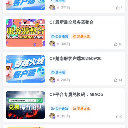
2年前
7
CF最新最全服务器整合
公告通知
穿越火线
3年前
10
CF越南服客户端2024/09/20
越南服
2年前
14
CF平台专属兑换码：MIAO5
公告通知
穿越火线
3年前
0