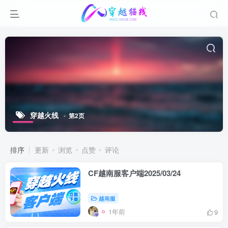
穿越火线
第2页
排序
更新
浏览
点赞
评论
CF越南服客户端2025/03/24
越南服
1年前
9