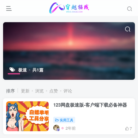
极速
共1篇
排序
更新
浏览
点赞
评论
123网盘极速版-客户端下载必备神器
实用工具
2年前
7