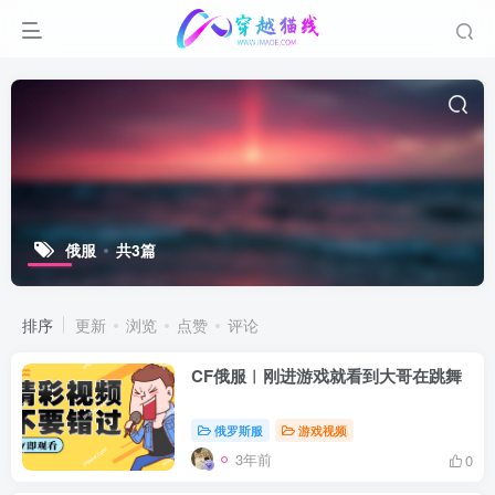
俄服
共3篇
排序
更新
浏览
点赞
评论
CF俄服︱刚进游戏就看到大哥在跳舞
俄罗斯服
游戏视频
3年前
0