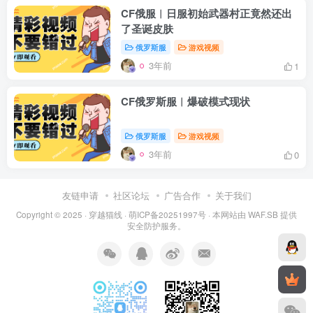
CF俄服︱日服初始武器村正竟然还出
了圣诞皮肤
俄罗斯服
游戏视频
3年前
1
CF俄罗斯服︱爆破模式现状
俄罗斯服
游戏视频
3年前
0
友链申请
社区论坛
广告合作
关于我们
Copyright © 2025 ·
穿越猫线
·
萌ICP备20251997号
· 本网站由
WAF.SB
提供
安全防护服务。