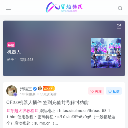
标签
机器人
帖子 1
阅读 558
污喵王
关注
私信
1年前更新
558次阅读
CF2.0机器人插件 签到充值封号解封功能
穿越火线教程
原贴地址：https://suime.cn/thread-58-1-
1.html使用教程：密码特征：sB.0zJu!3Po8>9g5（一般都是这
个）启动密匙：suime.cn（...