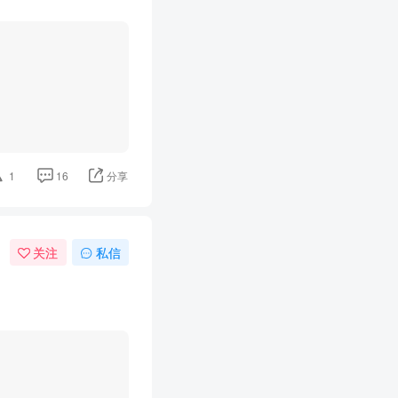
1
16
分享
关注
私信