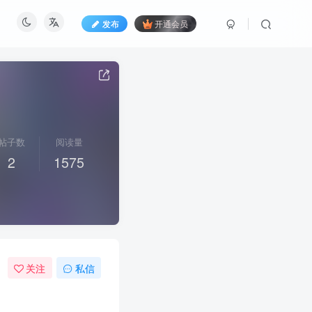
发布
开通会员
帖子数
阅读量
2
1575
关注
私信