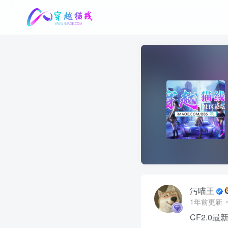
污喵王
1年前更新
CF2.0