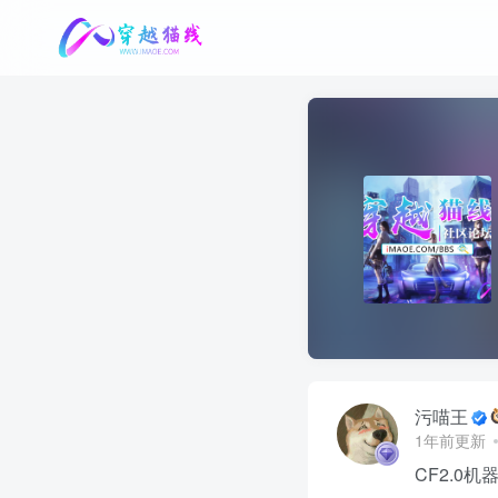
污喵王
1年前更新
CF2.0