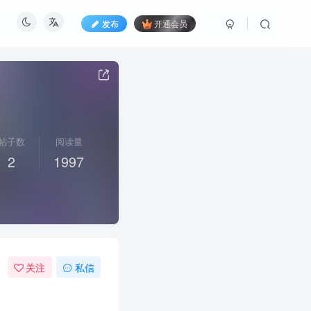
发布
开通会员
帖子数
阅读量
2
1997
关注
私信