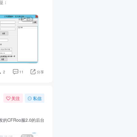
特征：
+3
2
11
分享
关注
私信
发的CFRoo服2.0的后台
+1