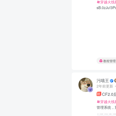
穿越火线
sB.0zJu!
教程管理
污喵王
2年前更新
CF2
精
穿越火线
管理系统，重