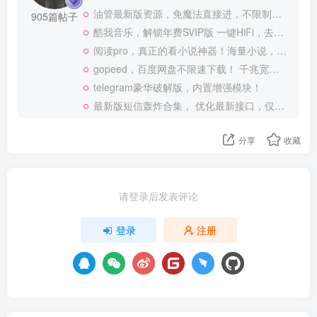
油管最新版资源，免魔法直接进，不限制观看！
905篇帖子
酷我音乐，解锁年费SVIP版 一键HiFi，去广告 免登录
阅读pro，真正的看小说神器！海量小说，可涩涩！
gopeed，百度网盘不限速下载！ 千兆宽带也可以跑满
telegram豪华破解版，内置增强模块！
最新版短信轰炸合集， 优化最新接口，仅供测试使用
分享
收藏
请登录后发表评论
登录
注册