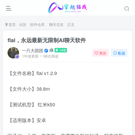
首页
社区
软件仓库
聊天交友
正文
flai，永远最新无限制AI聊天软件
一只大团团
关注
私信
1年前更新
98次阅读
【文件名称】flai v1.2.9
【文件大小】38.8m
【测试机型】 红米k50
【适用版本】安卓