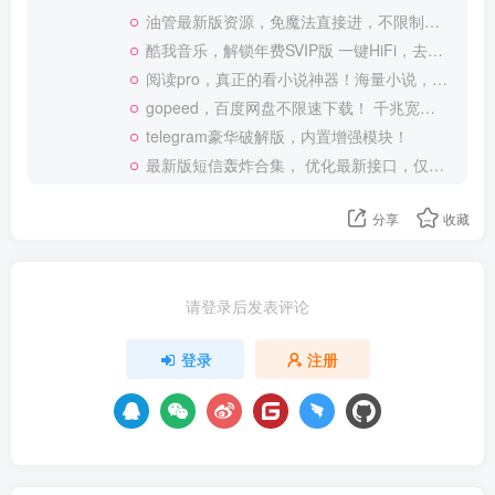
油管最新版资源，免魔法直接进，不限制观看！
酷我音乐，解锁年费SVIP版 一键HiFi，去广告 免登录
阅读pro，真正的看小说神器！海量小说，可涩涩！
gopeed，百度网盘不限速下载！ 千兆宽带也可以跑满
telegram豪华破解版，内置增强模块！
最新版短信轰炸合集， 优化最新接口，仅供测试使用
分享
收藏
请登录后发表评论
登录
注册