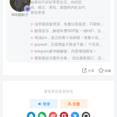
如果你不好好享受生活，你的悲
伤、难过、害怕、羞愧和内疚会代
替你享受
905篇帖子
油管最新版资源，免魔法直接进，不限制观看！
酷我音乐，解锁年费SVIP版 一键HiFi，去广告 免登录
阅读pro，真正的看小说神器！海量小说，可涩涩！
gopeed，百度网盘不限速下载！ 千兆宽带也可以跑满
telegram豪华破解版，内置增强模块！
最新版短信轰炸合集， 优化最新接口，仅供测试使用
分享
收藏
请登录后发表评论
登录
注册