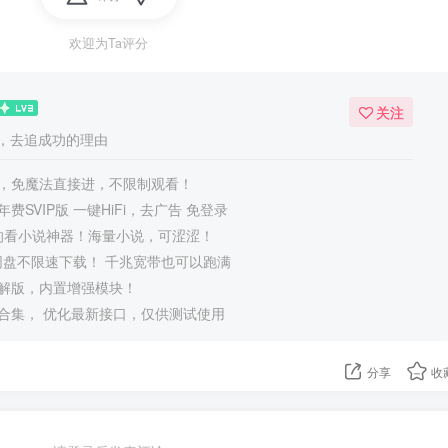
欢迎为Ta评分
关注
，去追成功的理由
，免魔法直接进，不限制观看！
费SVIP版 一键HiFi，去广告 免登录
正的看小说神器！海量小说，可涩涩！
度网盘不限速下载！ 千兆宽带也可以跑满
豪华破解版，内置增强模块！
合集， 优化最新接口，仅供测试使用
分享
收