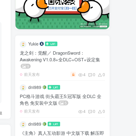
Yukie
龙之剑：觉醒／ DragonSword：
Awakening V1.0.8+全DLC+OST+设定集
9
4
0
0
前天发布
dni989
PC格斗游戏 街头霸王5:冠军版 全DLC 全
角色 免安装中文版
5
4
0
0
前天发布
藏
dni989
《主角》真人互动影游 中文版下载 解压即