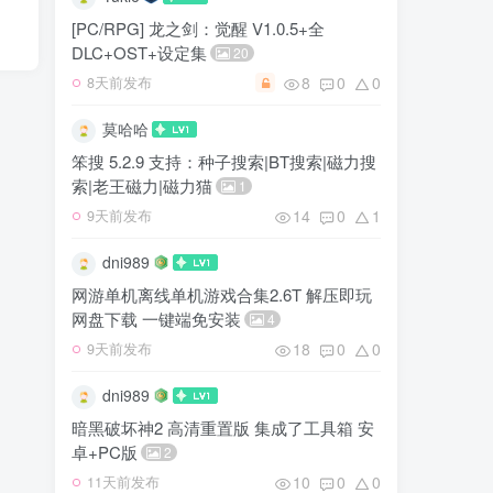
[PC/RPG] 龙之剑：觉醒 V1.0.5+全
DLC+OST+设定集
20
8
0
0
8天前发布
莫哈哈
笨搜 5.2.9 支持：种子搜索|BT搜索|磁力搜
索|老王磁力|磁力猫
1
14
0
1
9天前发布
dni989
网游单机离线单机游戏合集2.6T 解压即玩
网盘下载 一键端免安装
4
18
0
0
9天前发布
dni989
暗黑破坏神2 高清重置版 集成了工具箱 安
卓+PC版
2
10
0
0
11天前发布