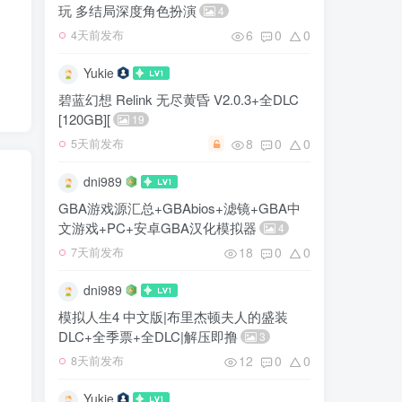
玩 多结局深度角色扮演
4
6
0
0
4天前发布
Yukie
碧蓝幻想 Relink 无尽黄昏 V2.0.3+全DLC
[120GB][
19
8
0
0
5天前发布
dni989
GBA游戏源汇总+GBAbios+滤镜+GBA中
文游戏+PC+安卓GBA汉化模拟器
4
18
0
0
7天前发布
dni989
模拟人生4 中文版|布里杰顿夫人的盛装
DLC+全季票+全DLC|解压即撸
3
12
0
0
8天前发布
Yukie