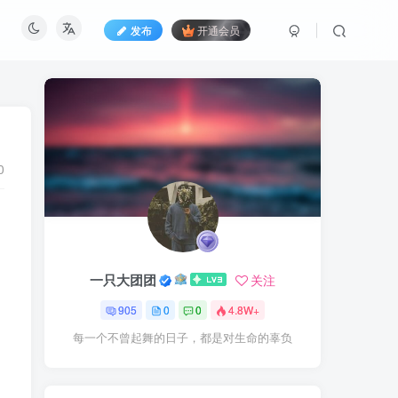
发布
开通会员
0
一只大团团
关注
905
0
0
4.8W+
每一个不曾起舞的日子，都是对生命的辜负