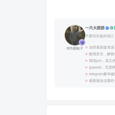
一只大团团
不要找失败的借口
油管最新版资源
905篇帖子
酷我音乐，解锁年
阅读pro，真
gopeed，百
telegram
最新版短信轰炸