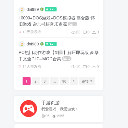
dni989
10000+DOS游戏+DOS模拟器 整合版 怀
旧游戏 杂志书籍音乐资源
6
23
0
0
13天前发布
dni989
PC热门动作游戏【剑星】解压即玩版 豪华
中文全DLC+MOD合集
3
10
0
0
14天前发布
1
2
3
…
96
跳转
手游页游
我爱游戏！我爱游戏！
96
1965