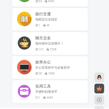
63
4081
旅行交通
地图定位全搞定
1
36
聊天交友
墙内墙外交友聊天！
101
7338
效率办公
办公室里的牛马必备软件
36
1999
实用工具
关键时刻显身手
1
4464