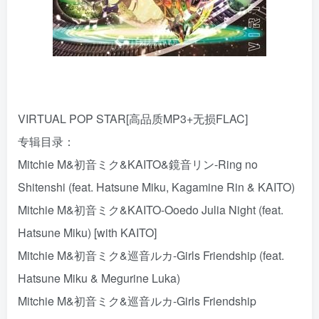
VIRTUAL POP STAR[高品质MP3+无损FLAC]
专辑目录：
Mitchie M&初音ミク&KAITO&鏡音リン-Ring no
Shitenshi (feat. Hatsune Miku, Kagamine Rin & KAITO)
Mitchie M&初音ミク&KAITO-Ooedo Julia Night (feat.
Hatsune Miku) [with KAITO]
Mitchie M&初音ミク&巡音ルカ-Girls Friendship (feat.
Hatsune Miku & Megurine Luka)
Mitchie M&初音ミク&巡音ルカ-Girls Friendship