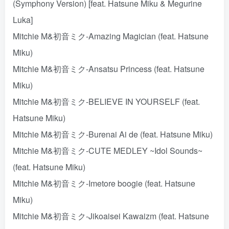
(Symphony Version) [feat. Hatsune Miku & Megurine
Luka]
Mitchie M&初音ミク-Amazing Magician (feat. Hatsune
Miku)
Mitchie M&初音ミク-Ansatsu Princess (feat. Hatsune
Miku)
Mitchie M&初音ミク-BELIEVE IN YOURSELF (feat.
Hatsune Miku)
Mitchie M&初音ミク-Burenai Ai de (feat. Hatsune Miku)
Mitchie M&初音ミク-CUTE MEDLEY ~Idol Sounds~
(feat. Hatsune Miku)
Mitchie M&初音ミク-Imetore boogie (feat. Hatsune
Miku)
Mitchie M&初音ミク-Jikoaisei Kawaizm (feat. Hatsune