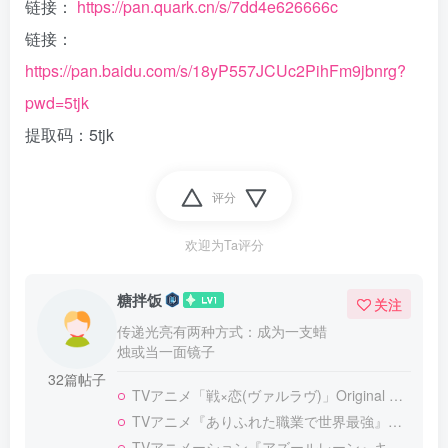
链接：
https://pan.quark.cn/s/7dd4e626666c
链接：
https://pan.baidu.com/s/18yP557JCUc2PihFm9jbnrg?
pwd=5tjk
提取码：5tjk
评分
欢迎为Ta评分
糖拌饭
关注
传递光亮有两种方式：成为一支蜡
烛或当一面镜子
32篇帖子
TVアニメ「戦×恋(ヴァルラヴ)」Original Sound Track[高品质MP3+无损FLAC]
TVアニメ『ありふれた職業で世界最強』 キャラソンミニアルバム[高品质MP3+无损FLAC]
TVアニメーション『アズールレーン』キャラクターソングシングル Vol.8 加賀[高品质MP