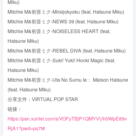
Miku)
Mitchie M&初音ミク-Miraijokyoku (feat. Hatsune Miku)
Mitchie M&初音ミク-NEWS 39 (feat. Hatsune Miku)
Mitchie M&初音ミク-NOISELESS HEART (feat.
Hatsune Miku)
Mitchie M&初音ミク-REBEL DIVA (feat. Hatsune Miku)
Mitchie M&初音ミク-Suki! Yuki! Honki Magic (feat.
Hatsune Miku)
Mitchie M&初音ミク-Uta No Sumu Ie： Maison Hatsune
(feat. Hatsune Miku)
分享文件：VIRTUAL POP STAR
链接：
https://pan.xunlei.com/s/VOFyTBjP1QMYVUh0WpE89v
RjA1?pwd=ps7t#