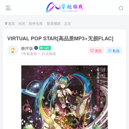
首页
社区
软件仓库
影音视听
正文
VIRTUAL POP STAR[高品质MP3+无损FLAC]
糖拌饭
关注
私信
1年前发布
21次阅读