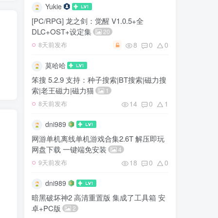
Yukie
[PC/RPG] 龙之剑：觉醒 V1.0.5+全
DLC+OST+设定集
20
8
0
0
8天前发布
莫哈哈
笨搜 5.2.9 支持：种子搜索|BT搜索|磁力搜
索|老王磁力|磁力猫
1
14
0
1
8天前发布
dni989
网游单机离线单机游戏合集2.6T 解压即玩
网盘下载 一键端免安装
4
18
0
0
9天前发布
dni989
暗黑破坏神2 高清重置版 集成了工具箱 安
卓+PC版
2