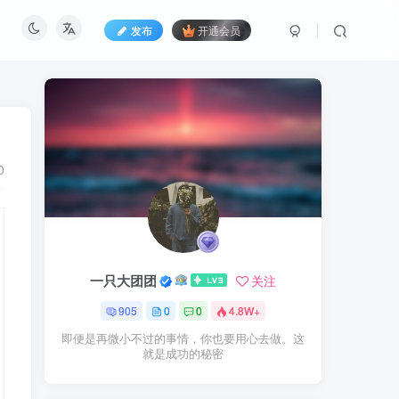
发布
开通会员
0
一只大团团
关注
905
0
0
4.8W+
即便是再微小不过的事情，你也要用心去做。这
就是成功的秘密