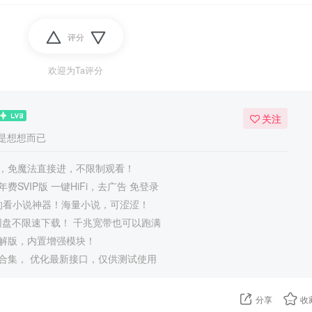
评分
欢迎为Ta评分
关注
是想想而已
，免魔法直接进，不限制观看！
费SVIP版 一键HiFi，去广告 免登录
正的看小说神器！海量小说，可涩涩！
度网盘不限速下载！ 千兆宽带也可以跑满
豪华破解版，内置增强模块！
合集， 优化最新接口，仅供测试使用
分享
收