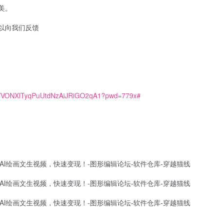
美。
以向我们反馈
m/s/VONXlTyqPuUtdNzAiJRiGO2qA1?pwd=779x#