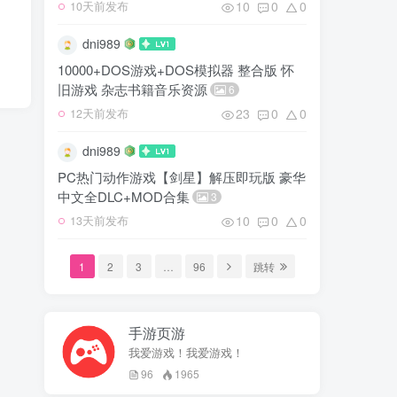
10
0
0
10天前发布
dni989
10000+DOS游戏+DOS模拟器 整合版 怀
旧游戏 杂志书籍音乐资源
6
23
0
0
12天前发布
dni989
PC热门动作游戏【剑星】解压即玩版 豪华
中文全DLC+MOD合集
3
10
0
0
13天前发布
1
2
3
…
96
跳转
手游页游
我爱游戏！我爱游戏！
96
1965