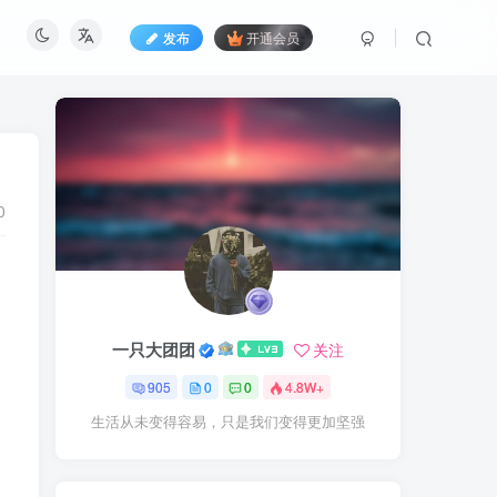
发布
开通会员
0
一只大团团
关注
905
0
0
4.8W+
生活从未变得容易，只是我们变得更加坚强