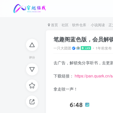
首页
社区
软件仓库
小说阅读
正
笔趣阁蓝色版，会员解
一只大团团
1年前发布
评分
去广告，解锁免分享听书，去更新
下载链接：
https://pan.quark.cn
拿走吱一声！