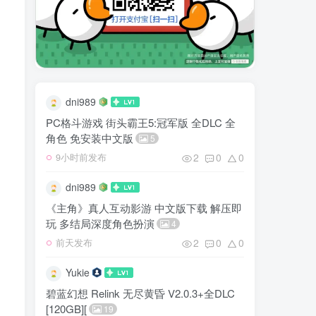
dni989
PC格斗游戏 街头霸王5:冠军版 全DLC 全
角色 免安装中文版
5
2
0
0
9小时前发布
dni989
《主角》真人互动影游 中文版下载 解压即
玩 多结局深度角色扮演
4
2
0
0
前天发布
Yukie
碧蓝幻想 Relink 无尽黄昏 V2.0.3+全DLC
[120GB][
19