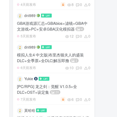
8
0
0
4天前发布
dni989
GBA游戏源汇总+GBAbios+滤镜+GBA中
文游戏+PC+安卓GBA汉化模拟器
4
12
0
0
5天前发布
dni989
模拟人生4 中文版|布里杰顿夫人的盛装
DLC+全季票+全DLC|解压即撸
3
10
0
0
6天前发布
Yukie
[PC/RPG] 龙之剑：觉醒 V1.0.5+全
DLC+OST+设定集
20
6
0
0
7天前发布
莫哈哈