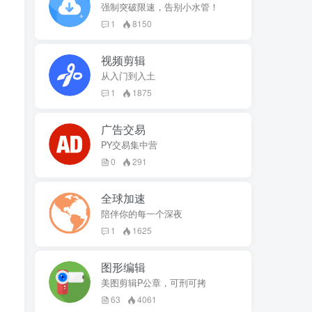
强制突破限速，告别小水管！
1
8150
视频剪辑
从入门到入土
1
1875
广告交易
PY交易集中营
0
291
全球加速
陪伴你的每一个深夜
1
1625
图形编辑
美图剪辑P公章，可刑可拷
63
4061