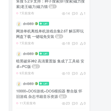
笨搜 5.2.9 支持：种子搜索|BT搜索|磁力搜
索|老王磁力|磁力猫
1
14
0
1
7天前发布
dni989
网游单机离线单机游戏合集2.6T 解压即玩
网盘下载 一键端免安装
4
18
0
0
7天前发布
dni989
暗黑破坏神2 高清重置版 集成了工具箱 安
卓+PC版
2
10
0
0
9天前发布
dni989
10000+DOS游戏+DOS模拟器 整合版 怀
旧游戏 杂志书籍音乐资源
6
23
0
0
11天前发布