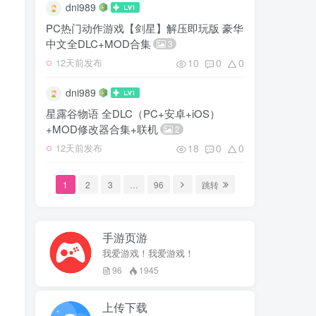
dni989
PC热门动作游戏【剑星】解压即玩版 豪华
中文全DLC+MOD合集
3
10
0
0
12天前发布
dni989
星露谷物语 全DLC（PC+安卓+iOS）
+MOD修改器合集+联机
2
18
0
0
12天前发布
1
2
3
…
96
跳转
手游页游
我爱游戏！我爱游戏！
96
1945
上传下载