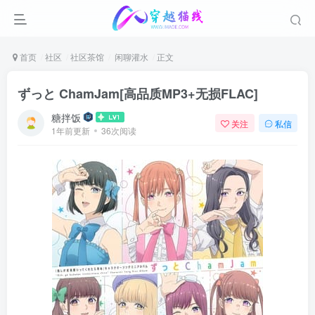
首页
社区
社区茶馆
闲聊灌水
正文
ずっと ChamJam[高品质MP3+无损FLAC]
糖拌饭
关注
私信
1年前更新
36次阅读