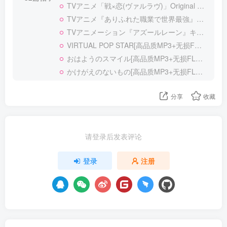
TVアニメ「戦×恋(ヴァルラヴ)」Original Sound Track[高品质MP3+无损FLAC]
TVアニメ『ありふれた職業で世界最強』 キャラソンミニアルバム[高品质MP3+无损FLAC]
TVアニメーション『アズールレーン』キャラクターソングシングル Vol.8 加賀[高品质MP
VIRTUAL POP STAR[高品质MP3+无损FLAC]
おはようのスマイル[高品质MP3+无损FLAC]
かけがえのないもの[高品质MP3+无损FLAC]
分享
收藏
请登录后发表评论
登录
注册