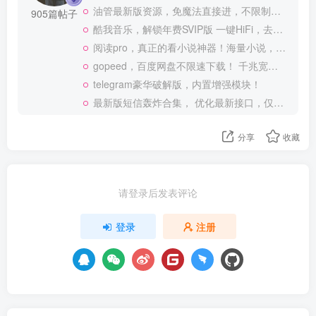
油管最新版资源，免魔法直接进，不限制观看！
905篇帖子
酷我音乐，解锁年费SVIP版 一键HiFi，去广告 免登录
阅读pro，真正的看小说神器！海量小说，可涩涩！
gopeed，百度网盘不限速下载！ 千兆宽带也可以跑满
telegram豪华破解版，内置增强模块！
最新版短信轰炸合集， 优化最新接口，仅供测试使用
分享
收藏
请登录后发表评论
登录
注册