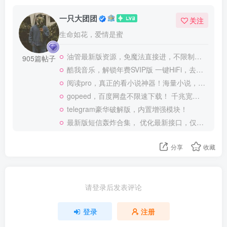
一只大团团
关注
生命如花，爱情是蜜
油管最新版资源，免魔法直接进，不限制观看！
905篇帖子
酷我音乐，解锁年费SVIP版 一键HiFi，去广告 免登录
阅读pro，真正的看小说神器！海量小说，可涩涩！
gopeed，百度网盘不限速下载！ 千兆宽带也可以跑满
telegram豪华破解版，内置增强模块！
最新版短信轰炸合集， 优化最新接口，仅供测试使用
分享
收藏
请登录后发表评论
登录
注册