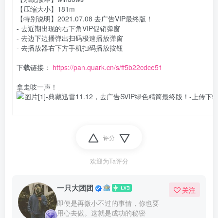
【压缩大小】181m
【特别说明】2021.07.08 去广告VIP最终版！
- 去近期出现的右下角VIP促销弹窗
- 去边下边播弹出扫码极速播放弹窗
- 去播放器右下方手机扫码播放按钮
下载链接：
https://pan.quark.cn/s/ff5b22cdce51
拿走吱一声！
评分
欢迎为Ta评分
一只大团团
关注
即便是再微小不过的事情，你也要
用心去做。这就是成功的秘密