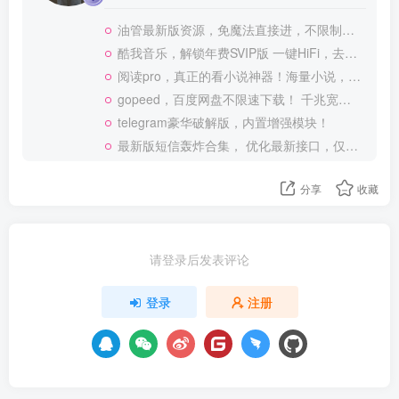
油管最新版资源，免魔法直接进，不限制观看！
酷我音乐，解锁年费SVIP版 一键HiFi，去广告 免登录
阅读pro，真正的看小说神器！海量小说，可涩涩！
gopeed，百度网盘不限速下载！ 千兆宽带也可以跑满
telegram豪华破解版，内置增强模块！
最新版短信轰炸合集， 优化最新接口，仅供测试使用
分享
收藏
请登录后发表评论
登录
注册