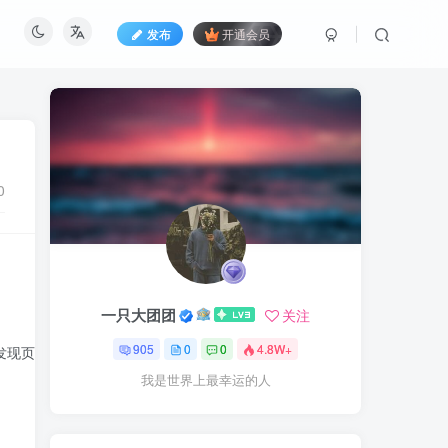
发布
开通会员
0
一只大团团
关注
905
0
0
4.8W+
发现页面推荐广告发
我是世界上最幸运的人