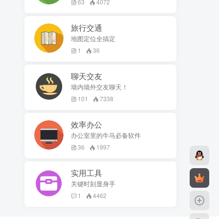
63
4072
旅行交通
地图定位全搞定
1
36
聊天交友
墙内墙外交友聊天！
101
7338
效率办公
办公室里的牛马必备软件
36
1997
实用工具
关键时刻显身手
1
4462