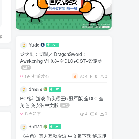
藏
Yukie
龙之剑：觉醒／ DragonSword：
Awakening V1.0.8+全DLC+OST+设定集
9
4
0
0
19小时前发布
dni989
PC格斗游戏 街头霸王5:冠军版 全DLC 全
角色 免安装中文版
5
4
0
0
昨天发布
dni989
《主角》真人互动影游 中文版下载 解压即