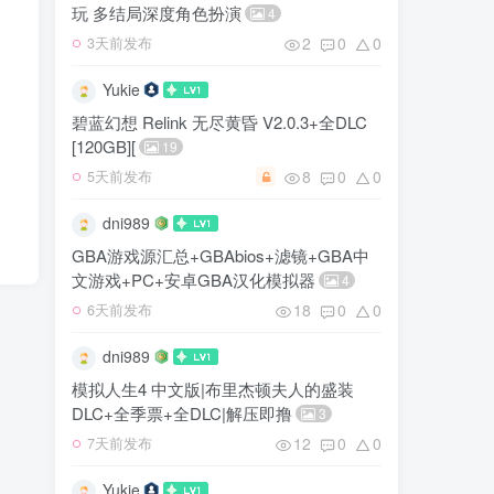
玩 多结局深度角色扮演
4
2
0
0
3天前发布
Yukie
碧蓝幻想 Relink 无尽黄昏 V2.0.3+全DLC
[120GB][
19
8
0
0
5天前发布
dni989
GBA游戏源汇总+GBAbios+滤镜+GBA中
文游戏+PC+安卓GBA汉化模拟器
4
18
0
0
6天前发布
dni989
模拟人生4 中文版|布里杰顿夫人的盛装
DLC+全季票+全DLC|解压即撸
3
12
0
0
7天前发布
Yukie