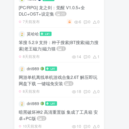
[PC/RPG] 龙之剑：觉醒 V1.0.5+全
DLC+OST+设定集
20
6
0
0
7天前发布
莫哈哈
笨搜 5.2.9 支持：种子搜索|BT搜索|磁力搜
索|老王磁力|磁力猫
1
14
0
1
8天前发布
dni989
网游单机离线单机游戏合集2.6T 解压即玩
网盘下载 一键端免安装
4
18
0
0
8天前发布
dni989
暗黑破坏神2 高清重置版 集成了工具箱 安
卓+PC版
2
10
0
0
10天前发布