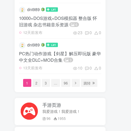
dni989
10000+DOS游戏+DOS模拟器 整合版 怀
旧游戏 杂志书籍音乐资源
6
23
0
0
12天前发布
dni989
PC热门动作游戏【剑星】解压即玩版 豪华
中文全DLC+MOD合集
3
10
0
0
13天前发布
1
2
3
…
96
跳转
手游页游
我爱游戏！我爱游戏！
96
1955