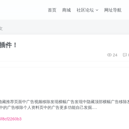
首页
商城
社区论坛
网址导航
文
置插件！
24
告隐藏推荐页面中广告视频移除发现横幅广告发现中隐藏顶部横幅广告移除
中的广告移除个人资料页中的广告更多功能自己发掘.…
b5f8cf2260b3