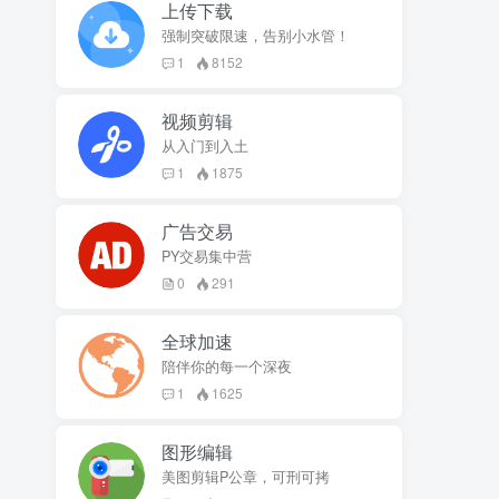
上传下载
强制突破限速，告别小水管！
1
8152
视频剪辑
从入门到入土
1
1875
广告交易
PY交易集中营
0
291
全球加速
陪伴你的每一个深夜
1
1625
图形编辑
美图剪辑P公章，可刑可拷