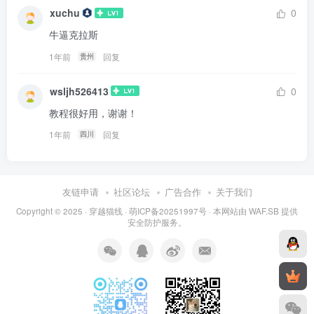
xuchu
0
牛逼克拉斯
1年前
回复
贵州
wsljh526413
0
教程很好用，谢谢！
1年前
回复
四川
友链申请
社区论坛
广告合作
关于我们
Copyright © 2025 ·
穿越猫线
·
萌ICP备20251997号
· 本网站由
WAF.SB
提供
安全防护服务。