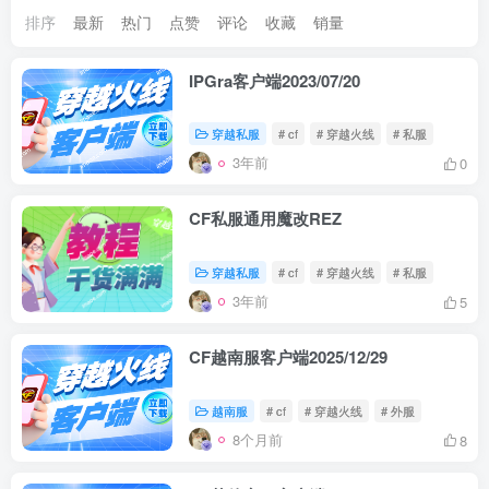
排序
最新
热门
点赞
评论
收藏
销量
IPGra客户端2023/07/20
穿越私服
# cf
# 穿越火线
# 私服
3年前
0
CF私服通用魔改REZ
穿越私服
# cf
# 穿越火线
# 私服
3年前
5
CF越南服客户端2025/12/29
越南服
# cf
# 穿越火线
# 外服
8个月前
8