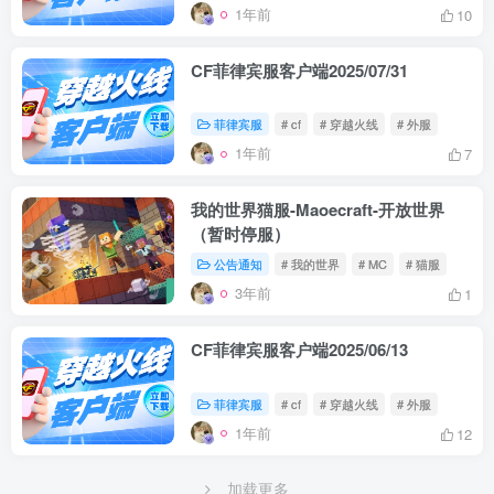
1年前
10
CF菲律宾服客户端2025/07/31
菲律宾服
# cf
# 穿越火线
# 外服
1年前
7
我的世界猫服-Maoecraft-开放世界
（暂时停服）
公告通知
# 我的世界
# MC
# 猫服
3年前
1
CF菲律宾服客户端2025/06/13
菲律宾服
# cf
# 穿越火线
# 外服
1年前
12
加载更多