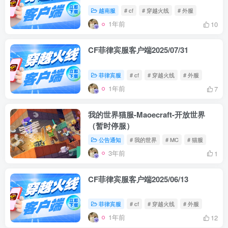
越南服
# cf
# 穿越火线
# 外服
1年前
10
CF菲律宾服客户端2025/07/31
菲律宾服
# cf
# 穿越火线
# 外服
1年前
7
我的世界猫服-Maoecraft-开放世界
（暂时停服）
公告通知
# 我的世界
# MC
# 猫服
3年前
1
CF菲律宾服客户端2025/06/13
菲律宾服
# cf
# 穿越火线
# 外服
1年前
12