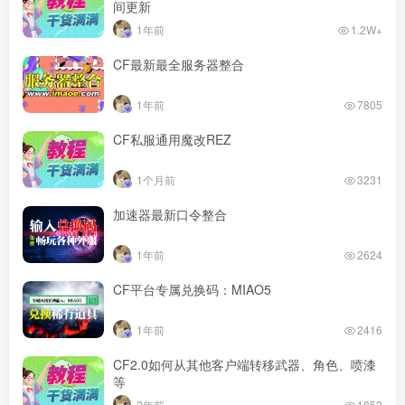
间更新
1年前
1.2W+
CF最新最全服务器整合
1年前
7805
CF私服通用魔改REZ
1个月前
3231
加速器最新口令整合
1年前
2624
CF平台专属兑换码：MIAO5
1年前
2416
CF2.0如何从其他客户端转移武器、角色、喷漆
等
2年前
1853