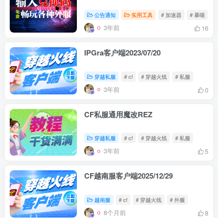
公告通知
实用工具
# 加速器
# 暴喵
#
3年前
16
IPGra客户端2023/07/20
穿越私服
# cf
# 穿越火线
# 私服
3年前
0
CF私服通用魔改REZ
穿越私服
# cf
# 穿越火线
# 私服
3年前
5
CF越南服客户端2025/12/29
越南服
# cf
# 穿越火线
# 外服
8个月前
8