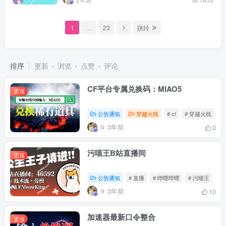
1
…
23
跳转
排序
更新
浏览
点赞
评论
CF平台专属兑换码：MIAO5
置顶
公告通知
穿越火线
# cf
# 穿越火线
#
3年前
0
污喵王B站直播间
置顶
公告通知
# 直播
# 哔哩哔哩
# 污喵王
3年前
10
加速器最新口令整合
置顶