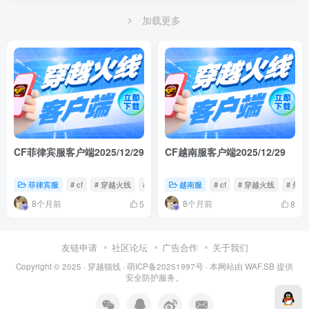
加载更多
CF菲律宾服客户端2025/12/29
CF越南服客户端2025/12/29
菲律宾服
# cf
# 穿越火线
# 外服
越南服
# cf
# 穿越火线
# 外服
8个月前
8个月前
5
8
友链申请
社区论坛
广告合作
关于我们
Copyright © 2025 ·
穿越猫线
·
萌ICP备20251997号
· 本网站由
WAF.SB
提供
安全防护服务。