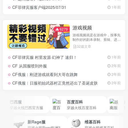
CF菲律宾服客户端2025/07/31
1年前
游戏视频
6279
游戏视频就是在游戏中，按事先
制作好的剧本录制、剪辑、进行
特效包装、后期加上音频制作而
32篇文章
成的视频。游戏视频是视频中的
一种，大致可分为游戏MV、游
CF菲律宾服 村里发源·幻神了 速归！
1年前
戏剧情片、游戏攻略视频等。游
戏视频本身的制作流程跟一般的
CF 从国服喷到外服
2年前
常规影视作品区别不大，只是制
作主体是游戏。
CF俄服︱刚进游戏就看到大哥在跳舞
2年前
CF俄服︱日服初始武器村正竟然还出了圣诞皮肤
2年前
巴西服
百度百科
越南
穿越火线巴西官方服
穿越火线百度百科
穿越
g
新Rage服
维基百科
记录学习与后端知识并分享学习代码过程
穿越火线Rage欧洲3.0私服
穿越火线维基百科