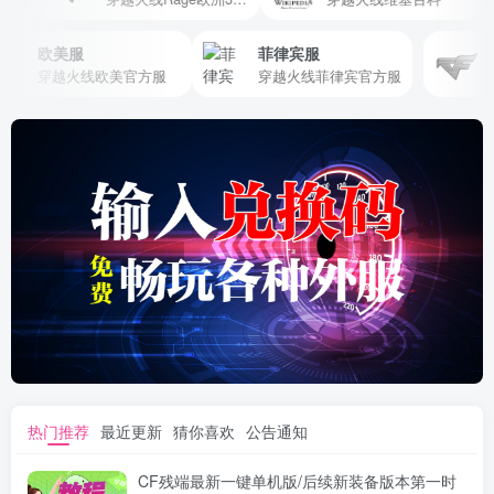
欧美服
菲律宾服
R
穿越火线欧美官方服
穿越火线菲律宾官方服
热门推荐
最近更新
猜你喜欢
公告通知
CF残端最新一键单机版/后续新装备版本第一时