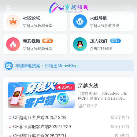
社区论坛
火线导航
哔哩哔哩搜索：污喵王MeowKing
穿越火线教程分享
穿越火线导航系统
加入Q群立刻聊天
精彩视频
加入我们
NEW
GO
抖音搜索：污喵王
穿越火线视频分享
点击跳转群聊
新浪微博搜索：污喵王MeowKing
哔哩哔哩搜索：污喵王MeowKing
加入Q群立刻聊天
穿越火线
3.6W+
《穿越火线》（CrossFire，简
称CF）是由Smile Gate开发，
中国内地由腾讯游戏代理运营的
92篇文章
一款第一人称射击游戏。
CF越南服客户端2025/12/29
8个月前
CF菲律宾服客户端2025/12/29
8个月前
CF越南服客户端2025/07/31
1年前